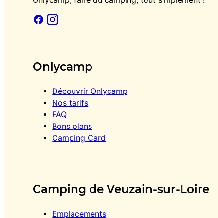
Onlycamp, faire du camping, tout simplement !
Onlycamp
Découvrir Onlycamp
Nos tarifs
FAQ
Bons plans
Camping Card
Camping de Veuzain-sur-Loire
Emplacements