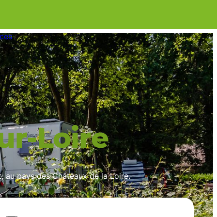
ices
r-Loire
t, au pays des Châteaux de la Loire.