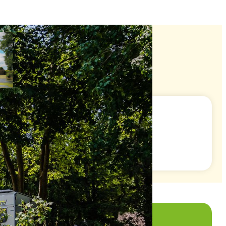
Toggle
fullscreen
camp !
mode
he chaude, bien sûr).
Du 01/09 à la fermeture
12€