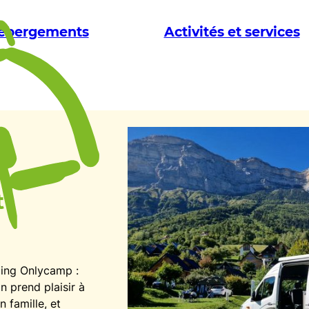
ébergements
Activités et services
t
ping Onlycamp :
n prend plaisir à
 famille, et