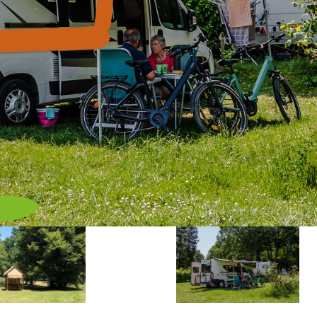
n accès permettant de
Nos amis les chiens s
ciliter les vacances des
bienvenus, tenus en l
rsonnes dont la mobilité
accompagnés du car
t réduite.
vaccination à jour.
Découvrez
notre camping