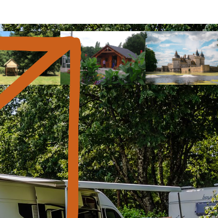
me prix sur tous nos campings Only
026 pour 1 emplacement, 1 équipement, 2 adultes (et la douc
Du 01/07 au 31/08
17€