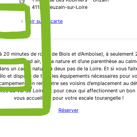
41150 Veuzain-sur-Loire
›
Voir sur la carte
 (à 20 minutes de route de Blois et d’Amboise), à seulemen
ofiter du grand air, de la nature et d’une parenthèse au ca
 un cadre naturel à deux pas de la Loire. Et si vous faite
à Vélo et dispose de tous les équipements nécessaires pour 
son campement, on rencontre ses voisins d’emplacement au dét
pites du Val de Loire. Et pour ceux qui affectionnent un bon
vous accueillent pour votre escale tourangelle !
Réserver