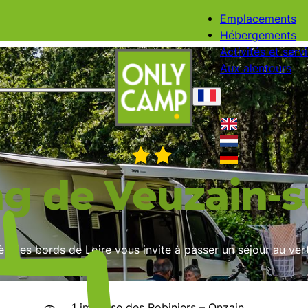
Emplacements
Hébergements
Activités et serv
Aux alentours
g de Veuzain-su
ès des bords de Loire vous invite à passer un séjour au ver
1 impasse des Robiniers – Onzain