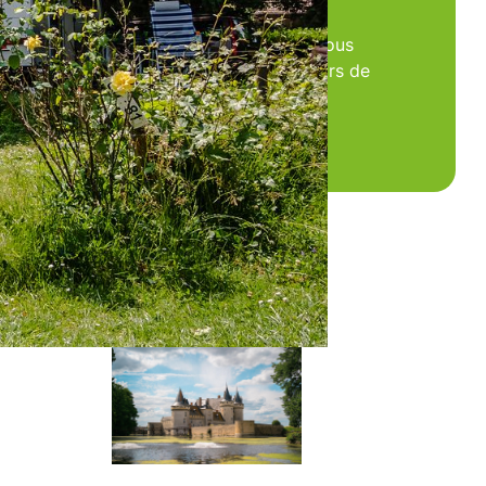
Vous pouvez choisir
ont les
l’emplacement que vous
aisse
souhaitez occuper lors de
net de
votre séjour.
Plan du camping