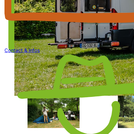
U
Ici, on déconnecte ! Pas
fa
d’accès wifi sur le camping.
pe
es
Contact & Infos