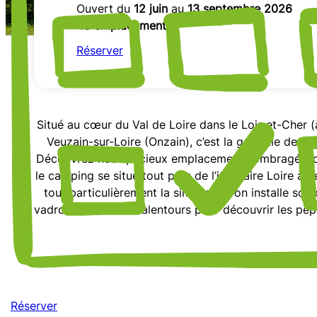
Ouvert du
12 juin
au
13 septembre 2026
48 emplacements
Réserver
Situé au cœur du Val de Loire dans le Loir-et-Cher
Veuzain-sur-Loire (Onzain), c’est la garantie de pr
Découvrez nos spacieux emplacements ombragés, dans
le camping se situe tout près de l’itinéraire Loire 
tout particulièrement la simplicité : on installe 
vadrouiller dans les alentours pour découvrir les pé
Réserver